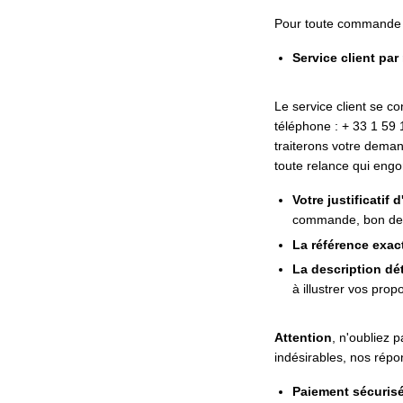
Pour toute commande é
Service client par
Le service client se c
téléphone : + 33
1 59 
traiterons votre demand
toute relance qui engor
Votre justificatif 
commande, bon de l
La référence exac
La description dé
à illustrer vos pro
Attention
, n'oubliez 
indésirables, nos répo
Paiement sécuris