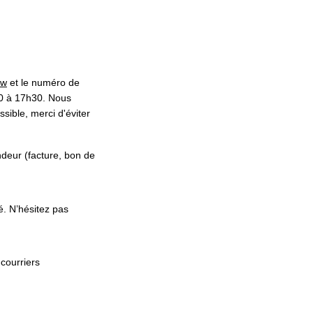
ew
et le numéro de
30 à 17h30. Nous
sible, merci d'éviter
endeur (facture, bon de
é. N’hésitez pas
 courriers