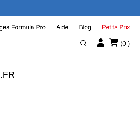
ges Formula Pro
Aide
Blog
Petits Prix
Account
Cart
Item
(
0
)
.FR