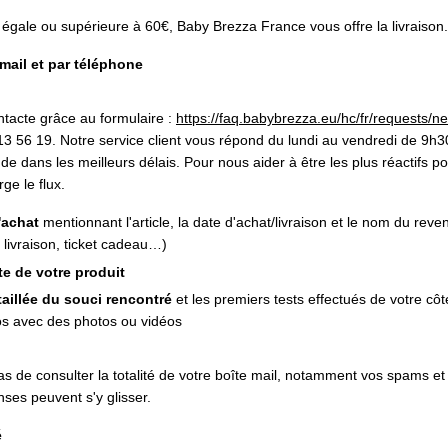
gale ou supérieure à 60€, Baby Brezza France vous offre la livraison.
 mail et par téléphone
ontacte grâce au formulaire :
https://faq.babybrezza.eu/hc/fr/requests/n
13 56 19
. Notre service client vous répond du lundi au vendredi de 9h
e dans les meilleurs délais. Pour nous aider à être les plus réactifs pos
ge le flux.
d'achat
mentionnant l'article, la date d'achat/livraison et le nom du rev
ivraison, ticket cadeau…)
te de votre produit
taillée du souci rencontré
et les premiers tests effectués de votre côt
pos avec des photos ou vidéos
pas de consulter la totalité de votre boîte mail, notamment vos spams et
nses peuvent s'y glisser.
é